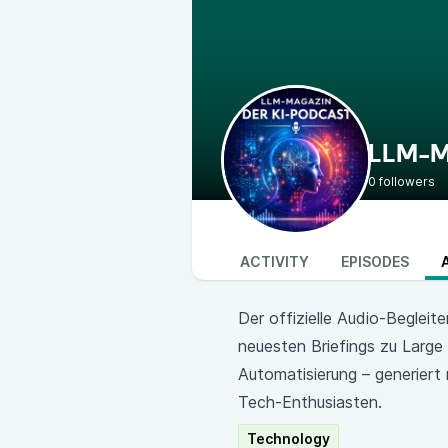
LLM-Ma
0 followers
ACTIVITY
EPISODES
Der offizielle Audio-Begleit
neuesten Briefings zu Larg
Automatisierung – generier
Tech-Enthusiasten.
Technology