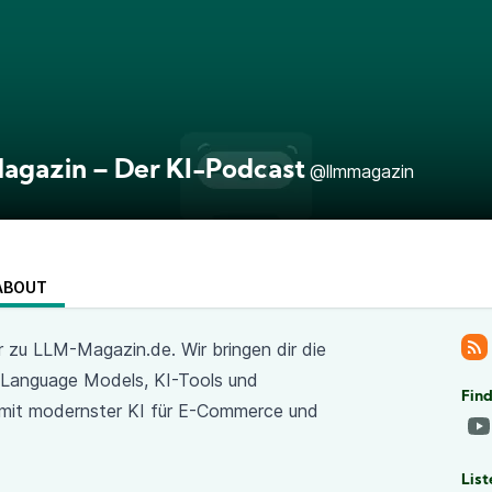
gazin – Der KI-Podcast
@llmmagazin
ABOUT
er zu LLM-Magazin.de. Wir bringen dir die
e Language Models, KI-Tools und
Fin
t mit modernster KI für E-Commerce und
List